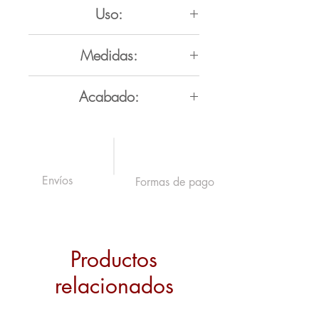
Uso:
Interior | Cocina | Baño
Medidas:
Piso:
36x36 cm | 1 caja =
Acabado:
1.94 m² | $157 el m²
Mate
Envíos
Formas de pago
Productos
relacionados