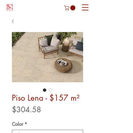
Piso Lena - $157 m²
Precio
$304.58
Color
*